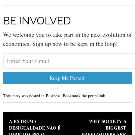
BE INVOLVED
We welcome you to take part in the next evolution of
economics. Sign up now to be kept in the loop!
This entry was posted in
Business
. Bookmark the
permalink
.
Post navigation
A EXTREMA
WHY SOCIETY’S
DESIGUALDADE NÃO É
BIGGEST
DIRIGIDA PELO
FREELOADERS ARE