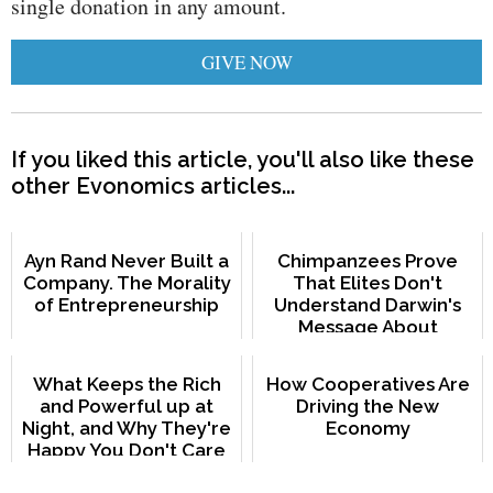
single donation in any amount.
GIVE NOW
If you liked this article, you'll also like these
other Evonomics articles...
Ayn Rand Never Built a
Chimpanzees Prove
Company. The Morality
That Elites Don't
of Entrepreneurship
Understand Darwin's
Message About
Cooperation
What Keeps the Rich
How Cooperatives Are
and Powerful up at
Driving the New
Night, and Why They're
Economy
Happy You Don't Care